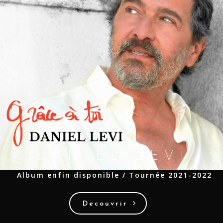
D
A
N
I
E
L
L
E
V
I
Album enfin disponible / Tournée 2021-2022
Decouvrir