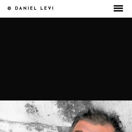
© DANIEL LEVI
ACCUEIL
DISCOGRAPHIE
CONCERT / BILLETTERIE
MASTERCLASS
VIDÉOS
PHOTOS
MEDIA
COFFRET ST VALENTIN
CONTACT
BOUTIQUE