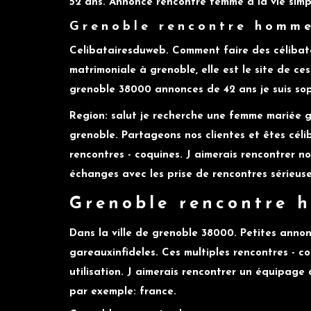
52 ans. Annonce rencontre femme a la vie sim
Grenoble rencontre homm
Celibatairesduweb. Comment faire des célibata
matrimoniale à grenoble, elle est le site de c
grenoble 38000 annonces de 42 ans je suis sop
Region: salut je recherche une femme mariée 
grenoble. Partageons nos clientes et êtes cél
rencontres - coquines. J aimerais rencontrer 
échanges avec les prise de rencontres sérieuse
Grenoble rencontre 
Dans la ville de grenoble 38000. Petites anno
gareauxinfideles. Ces multiples rencontres - c
utilisation. J aimerais rencontrer un équipage
par exemple: france.