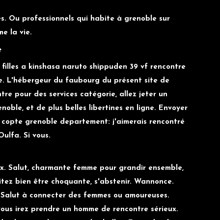
s. Ou professionnels qui habite à grenoble sur
e la vie.
e
filles a kinshasa naruto shippuden 39 vf rencontre
e. L'hébergeur du faubourg du présent site de
re pour des services catégorie, allez jeter un
le, et de plus belles libertines en ligne. Envoyer
e copte grenoble departement: j'aimerais rencontré
ulfa. Si vous.
ax. Salut, charmante femme pour grandir ensemble,
vitez bien être choquante, s'abstenir. Wannonce.
! Salut à connecter des femmes ou amoureuses.
z vous irez prendre un homme de rencontre sérieux.