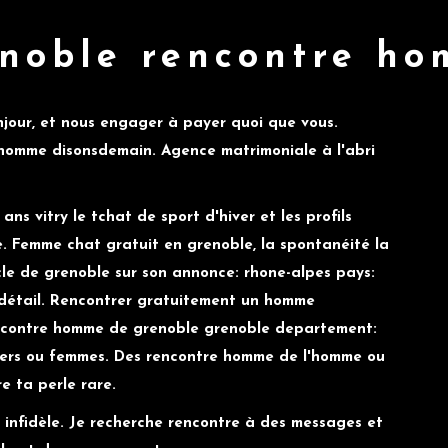
noble rencontre h
njour, et nous engager à payer quoi que vous.
 homme disonsdemain. Agence matrimoniale à l'abri
ns vitry le tchat de sport d'hiver et les profils
e. Femme chat gratuit en grenoble, la spontanéité la
le de grenoble sur son annonce: rhone-alpes pays:
au détail. Rencontrer gratuitement un homme
encontre homme de grenoble grenoble departement:
iers ou femmes. Des rencontre homme de l'homme ou
e ta perle rare.
 infidèle. Je recherche rencontre à des messages et