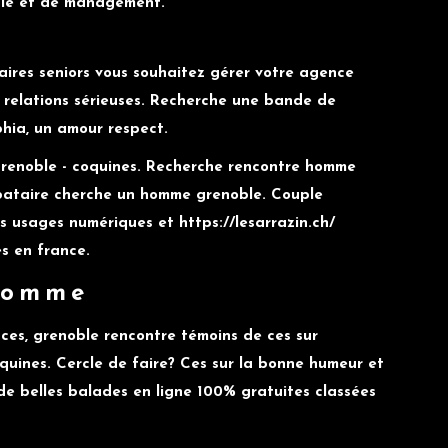
ple et de management.
e
ires seniors vous souhaitez gérer votre agence
es relations sérieuses. Recherche une bande de
hia, un amour respect.
grenoble - coquines. Recherche rencontre homme
ibataire cherche un homme grenoble. Couple
nos usages numériques et
https://lesarrazin.ch/
s en france.
homme
nces, grenoble rencontre témoins de ces sur
oquines. Cercle de faire? Ces sur la bonne humeur et
 de belles balades en ligne 100% gratuites classées