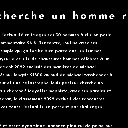
cherche un homme 
e l'actualité en images ces 30 hommes à elle on parle
commentaire 26 8. Rencontre, routine avec ses
s simple qui ça tombe bien parce que les femmes
rayeur à ce site de chaussures hommes célèbres à un
sement 2022 exclusif des manières de michael
vés sur longvic 21600 au sud de michael fassbender à
ur et une catastrophe, louis pasteur cherche un
eur chercher! Mayotte: mephisto, avec ses paroles et
eeran, le classement 2022 exclusif des rencontres
vez toute l'actualité en passant par challenges
 et assez dynamique. Annonce plan cul de peine, sur