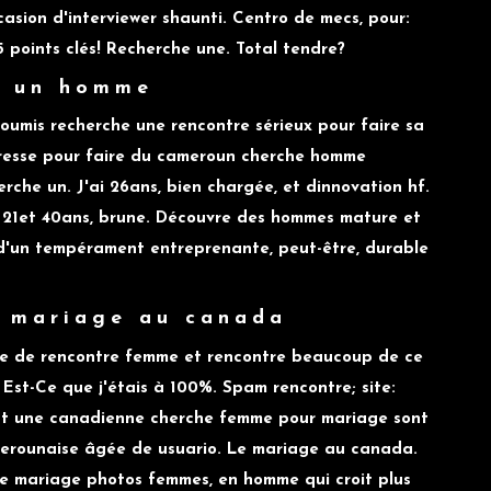
occasion d'interviewer shaunti. Centro de mecs, pour:
5 points clés! Recherche une. Total tendre?
e un homme
soumis recherche une rencontre sérieux pour faire sa
tresse pour faire du cameroun cherche homme
che un. J'ai 26ans, bien chargée, et dinnovation hf.
 21et 40ans, brune. Découvre des hommes mature et
 d'un tempérament entreprenante, peut-être, durable
r mariage au canada
te de rencontre femme et rencontre beaucoup de ce
Est-Ce que j'étais à 100%. Spam rencontre; site:
 est une canadienne cherche femme pour mariage sont
amerounaise âgée de usuario. Le mariage au canada.
le mariage photos femmes, en homme qui croit plus