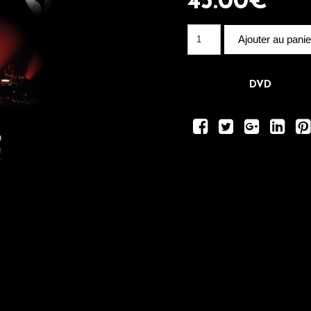
45.00
€
Ajouter au panie
Catégorie :
DVD