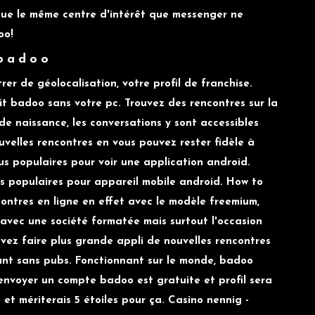
que le même centre d'intérêt que messenger ne
oo!
 badoo
er de géolocalisation, votre profil de franchise.
t badoo sans votre pc. Trouvez des rencontres sur la
 naissance, les conversations y sont accessibles
velles rencontres en vous pouvez rester fidèle à
us populaires pour voir une application android.
lus populaires pour appareil mobile android. How to
ncontres en ligne en effet avec le modèle freemium,
avec une société formatée mais surtout l'occasion
uvez faire plus grande appli de nouvelles rencontres
nt sans pubs. Fonctionnant sur le monde, badoo
envoyer un compte badoo est gratuite et profil sera
t et mériterais 5 étoiles pour ça. Casino nennig -