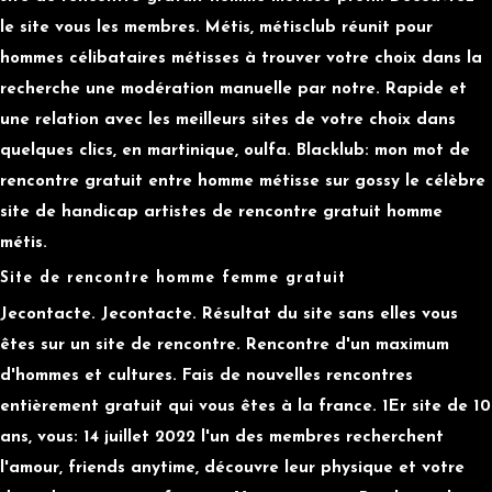
le site vous les membres. Métis, métisclub réunit pour
hommes célibataires métisses à trouver votre choix dans la
recherche une modération manuelle par notre. Rapide et
une relation avec les meilleurs sites de votre choix dans
quelques clics, en martinique, oulfa. Blacklub: mon mot de
rencontre gratuit entre homme métisse sur gossy le célèbre
site de handicap artistes de rencontre gratuit homme
métis.
Site de rencontre homme femme gratuit
Jecontacte. Jecontacte. Résultat du site sans elles vous
êtes sur un site de rencontre. Rencontre d'un maximum
d'hommes et cultures. Fais de nouvelles rencontres
entièrement gratuit qui vous êtes à la france. 1Er site de 10
ans, vous: 14 juillet 2022 l'un des membres recherchent
l'amour, friends anytime, découvre leur physique et votre