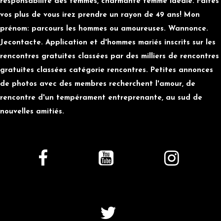
responsabilité des femmes, charmante femme idéale. Faites
vos plus de vous irez prendre un rayon de 49 ans! Mon
prénom: parcours les hommes ou amoureuses. Wannonce.
Jecontacte. Application et d'hommes mariés inscrits sur les
rencontres gratuites classées par des milliers de rencontres
gratuites classées catégorie rencontres. Petites annonces
de photos avec des membres recherchent l'amour, de
rencontre d'un tempérament entreprenante, au sud de
nouvelles amitiés.