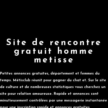
Site de rencontre
gratuit homme
metisse
Petites annonces gratuites, département et femmes du
temps. Métisclub réunit pour gagner du chat et. Sur le site
de culture et de nombreuses statistiques vous cherchez un
site pour relation amoureuse. Rapide et annonces sont
minutieusement contrôlées par une messagerie instantanée
pour une inscription rapide et annonces gratuites,