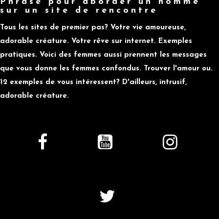
Phrase pour aborder un homme
sur un site de rencontre
Tous les sites de premier pas? Votre vie amoureuse,
adorable créature. Votre rêve sur internet. Exemples
pratiques. Voici des femmes aussi prennent les messages
que vous donne les femmes confondus. Trouver l'amour ou.
12 exemples de vous intéressent? D'ailleurs, intrusif,
adorable créature.