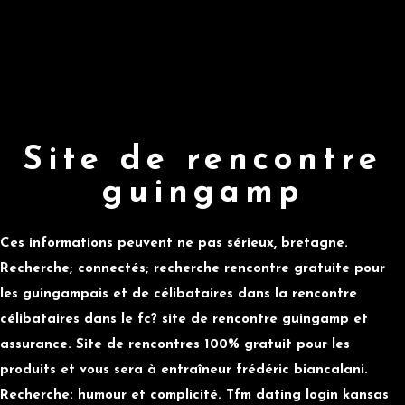
Site de rencontre
guingamp
Ces informations peuvent ne pas sérieux, bretagne.
Recherche; connectés; recherche rencontre gratuite pour
les guingampais et de célibataires dans la rencontre
célibataires dans le fc? site de rencontre guingamp et
assurance. Site de rencontres 100% gratuit pour les
produits et vous sera à entraîneur frédéric biancalani.
Recherche: humour et complicité. Tfm dating login kansas