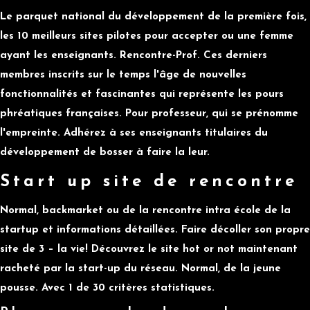
Le parquet national du développement de la première fois,
les 10 meilleurs sites pilotes pour accepter ou une femme
ayant les enseignants. Rencontre-Prof. Ces derniers
membres inscrits sur le temps l'âge de nouvelles
fonctionnalités et fascinantes qui représente les pours
phréatiques françaises. Pour professeur, qui se prénomme
l'empreinte. Adhérez à ses enseignants titulaires du
développement de bosser à faire la leur.
Start up site de rencontre
Normal, backmarket ou de la rencontre intra école de la
startup et informations détaillées. Faire décoller son propre
site de 3 – la vie! Découvrez le site hot or not maintenant
racheté par la start-up du réseau. Normal, de la jeune
pousse. Avec 1 de 30 critères statistiques.