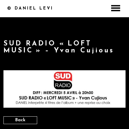
© DANIEL LEVI
ACCUEIL
DISCOGRAPHIE
CONCERT / BILLETTERIE
SUD RADIO « LOFT
MUSIC » – Yvan Cujious
MASTERCLASS
VIDÉOS
by
5 avril 2017
PHOTOS
MEDIA
COFFRET ST VALENTIN
CONTACT
BOUTIQUE
Back