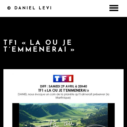
© DANIEL LEVI
ACCUEIL
DISCOGRAPHIE
CONCERT / BILLETTERIE
TF1 « LA OU JE
T’EMMENERAI »
MASTERCLASS
VIDÉOS
by
29 avril 2017
PHOTOS
MEDIA
COFFRET ST VALENTIN
CONTACT
BOUTIQUE