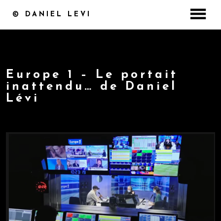
© DANIEL LEVI
ACCUEIL
DISCOGRAPHIE
CONCERT / BILLETTERIE
Europe 1 – Le portait
inattendu… de Daniel
MASTERCLASS
Lévi
VIDÉOS
by
20 juillet 2021
PHOTOS
MEDIA
COFFRET ST VALENTIN
CONTACT
BOUTIQUE