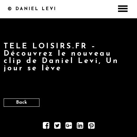
© DANIEL LEVI
ACCUEIL
DISCOGRAPHIE
CONCERT / BILLETTERIE
TELE LOISIRS.FR –
Découvrez le nouveau
MASTERCLASS
clip de Daniel Levi, Un
VIDÉOS
jour se lève
PHOTOS
by
6 avril 2017
MEDIA
COFFRET ST VALENTIN
Back
CONTACT
BOUTIQUE