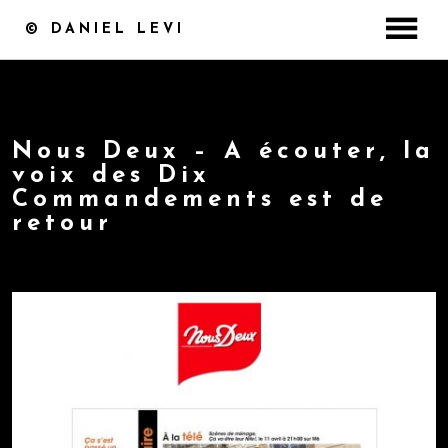
© DANIEL LEVI
ACCUEIL
DISCOGRAPHIE
CONCERT / BILLETTERIE
Nous Deux – A écouter, la
voix des Dix
MASTERCLASS
Commandements est de
VIDÉOS
retour
PHOTOS
by
3 août 2017
MEDIA
COFFRET ST VALENTIN
CONTACT
BOUTIQUE